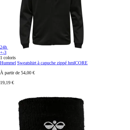
24h
+-3
1 coloris
Hummel
Sweatshirt à capuche zippé hmlCORE
À partir de
54,00 €
19,19 €