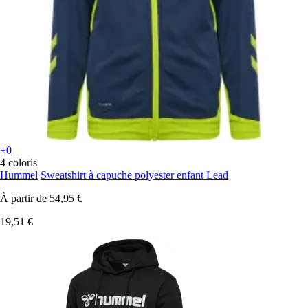
+0
4 coloris
Hummel
Sweatshirt à capuche polyester enfant Lead
À partir de
54,95 €
19,51 €