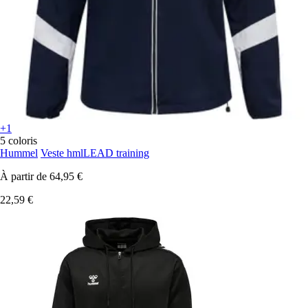
+1
5 coloris
Hummel
Veste hmlLEAD training
À partir de
64,95 €
22,59 €