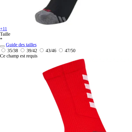
+11
Taille
*
Guide des tailles
35/38
39/42
43/46
47/50
Ce champ est requis