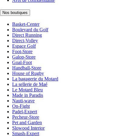
Avis de confidentialité
Nos boutiques
Basket-Center
Boulevard du Golf
Direct Running
Direct-Volley
Espace Golf
Foot-Store
Galop-Store
Goal-Foot
Handball-Store
House of Rugby
La bagagerie du Motard
La sellerie de Maé
Le Motard Bleu
Made in Paradis
Nauti-wave
On-Fight
Padel-Expert
Pecheur-Store
Pet and Garden
Slowood Interior
Smash-Expert