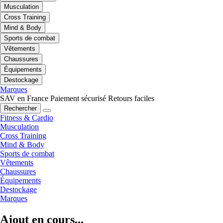
Musculation
Cross Training
Mind & Body
Sports de combat
Vêtements
Chaussures
Équipements
Destockage
Marques
SAV en France
Paiement sécurisé
Retours faciles
Rechercher
Fitness & Cardio
Musculation
Cross Training
Mind & Body
Sports de combat
Vêtements
Chaussures
Équipements
Destockage
Marques
Ajout en cours...