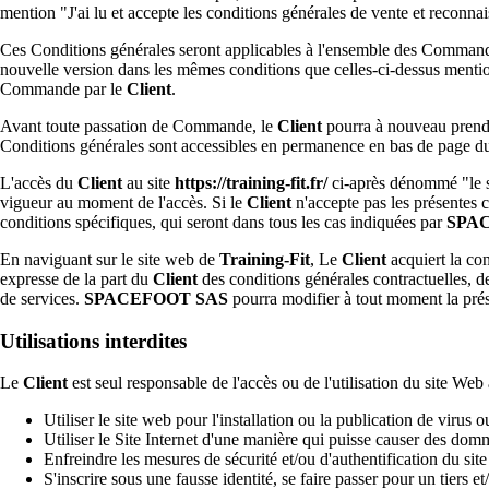
mention "
J'ai lu et accepte les conditions générales de vente et reco
Ces Conditions générales seront applicables à l'ensemble des Commande
nouvelle version dans les mêmes conditions que celles-ci-dessus mention
Commande par le
Client
.
Avant toute passation de Commande, le
Client
pourra à nouveau prendre
Conditions générales sont accessibles en permanence en bas de page du 
L'accès du
Client
au site
https://training-fit.fr/
ci-après dénommé "le 
vigueur au moment de l'accès. Si le
Client
n'accepte pas les présentes co
conditions spécifiques, qui seront dans tous les cas indiquées par
SPA
En naviguant sur le site web de
Training-Fit
, Le
Client
acquiert la co
expresse de la part du
Client
des conditions générales contractuelles, de 
de services.
SPACEFOOT SAS
pourra modifier à tout moment la prése
Utilisations interdites
Le
Client
est seul responsable de l'accès ou de l'utilisation du site Web 
Utiliser le site web pour l'installation ou la publication de virus
Utiliser le Site Internet d'une manière qui puisse causer des d
Enfreindre les mesures de sécurité et/ou d'authentification du sit
S'inscrire sous une fausse identité, se faire passer pour un tiers e