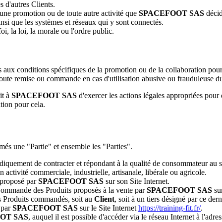
s d'autres Clients.
ne promotion ou de toute autre activité que
SPACEFOOT SAS
décide
insi que les systèmes et réseaux qui y sont connectés.
i, la loi, la morale ou l'ordre public.
 aux conditions spécifiques de la promotion ou de la collaboration pour 
r toute remise ou commande en cas d'utilisation abusive ou frauduleuse du
it à
SPACEFOOT SAS
d'exercer les actions légales appropriées pour
ion pour cela.
és une "Partie" et ensemble les "Parties".
diquement de contracter et répondant à la qualité de consommateur au s
 activité commerciale, industrielle, artisanale, libérale ou agricole.
 proposé par
SPACEFOOT SAS
sur son Site Internet.
Commande des Produits proposés à la vente par
SPACEFOOT SAS
sur
 Produits commandés, soit au
Client
, soit à un tiers désigné par ce der
 par
SPACEFOOT SAS
sur le Site Internet
https://training-fit.fr/
.
OT SAS
, auquel il est possible d'accéder via le réseau Internet à l'adre