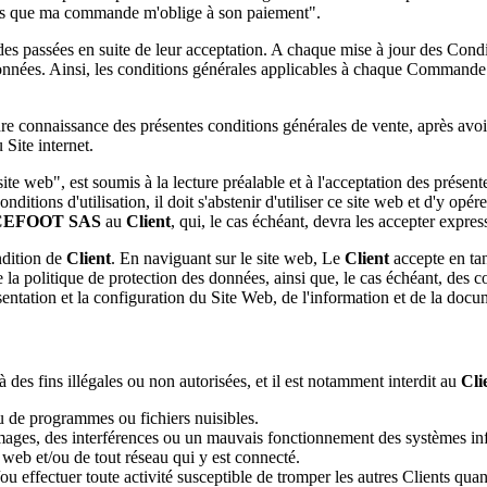
nnais que ma commande m'oblige à son paiement
".
s passées en suite de leur acceptation. A chaque mise à jour des Condi
nées. Ainsi, les conditions générales applicables à chaque Commande ser
 connaissance des présentes conditions générales de vente, après avoir
Site internet.
site web", est soumis à la lecture préalable et à l'acceptation d
nditions d'utilisation, il doit s'abstenir d'utiliser ce site web et d'y op
CEFOOT SAS
au
Client
, qui, le cas échéant, devra les accepter expre
ndition de
Client
. En naviguant sur le site web, Le
Client
accepte en ta
la politique de protection des données, ainsi que, le cas échéant, des co
ntation et la configuration du Site Web, de l'information et de la docum
à des fins illégales ou non autorisées, et il est notamment interdit au
Cli
 ou de programmes ou fichiers nuisibles.
ommages, des interférences ou un mauvais fonctionnement des systèmes in
e web et/ou de tout réseau qui y est connecté.
t/ou effectuer toute activité susceptible de tromper les autres Clients quan