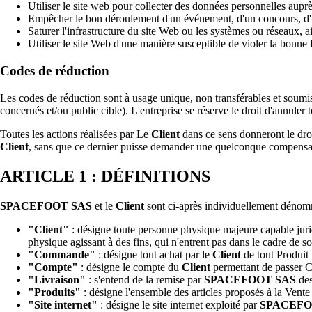
Utiliser le site web pour collecter des données personnelles auprè
Empêcher le bon déroulement d'un événement, d'un concours, d'u
Saturer l'infrastructure du site Web ou les systèmes ou réseaux, a
Utiliser le site Web d'une manière susceptible de violer la bonne fo
Codes de réduction
Les codes de réduction sont à usage unique, non transférables et soumis
concernés et/ou public cible). L'entreprise se réserve le droit d'annule
Toutes les actions réalisées par Le
Client
dans ce sens donneront le dro
Client
, sans que ce dernier puisse demander une quelconque compensat
ARTICLE 1 : DÉFINITIONS
SPACEFOOT SAS
et le
Client
sont ci-après individuellement dénomm
"Client"
: désigne toute personne physique majeure capable juri
physique agissant à des fins, qui n'entrent pas dans le cadre de son
"Commande"
: désigne tout achat par le
Client
de tout Produit
"Compte"
: désigne le compte du
Client
permettant de passer 
"Livraison"
: s'entend de la remise par
SPACEFOOT SAS
des
"Produits"
: désigne l'ensemble des articles proposés à la Vente
"Site internet"
: désigne le site internet exploité par
SPACEFO