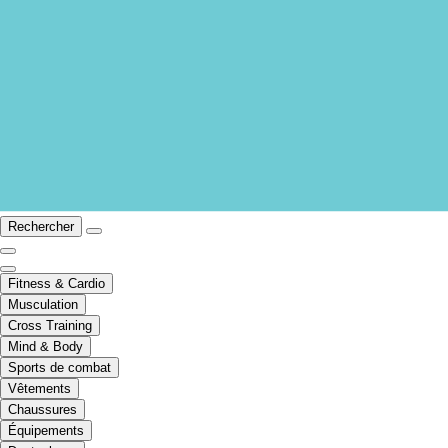
Rechercher
Fitness & Cardio
Musculation
Cross Training
Mind & Body
Sports de combat
Vêtements
Chaussures
Équipements