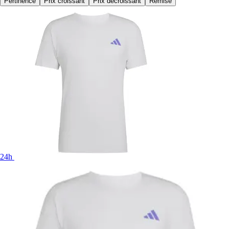
Pertinence
Prix croissant
Prix décroissant
Remise
24h