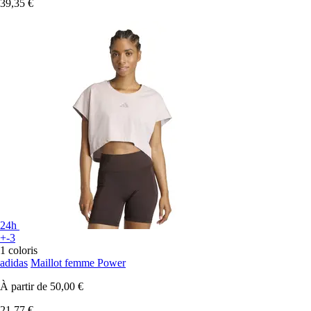
39,35 €
24h
+-3
1 coloris
adidas
Maillot femme Power
À partir de
50,00 €
21,77 €