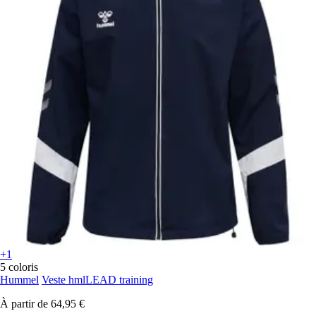
+1
5 coloris
Hummel
Veste hmlLEAD training
À partir de
64,95 €