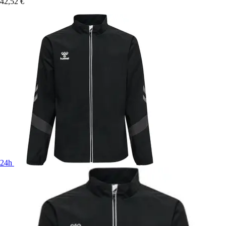
42,52 €
24h