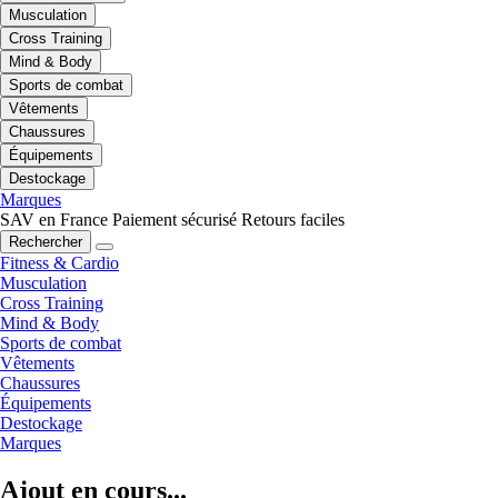
Musculation
Cross Training
Mind & Body
Sports de combat
Vêtements
Chaussures
Équipements
Destockage
Marques
SAV en France
Paiement sécurisé
Retours faciles
Rechercher
Fitness & Cardio
Musculation
Cross Training
Mind & Body
Sports de combat
Vêtements
Chaussures
Équipements
Destockage
Marques
Ajout en cours...