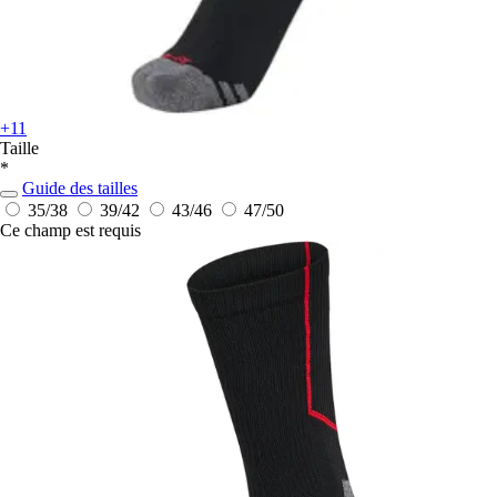
+11
Taille
*
Guide des tailles
35/38
39/42
43/46
47/50
Ce champ est requis