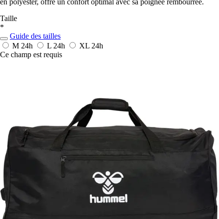
en polyester, offre un confort optimal avec sa poignée rembourrée.
Taille
*
Guide des tailles
M
24h
L
24h
XL
24h
Ce champ est requis