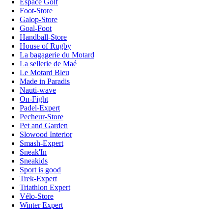
Espace Golf
Foot-Store
Galop-Store
Goal-Foot
Handball-Store
House of Rugby
La bagagerie du Motard
La sellerie de Maé
Le Motard Bleu
Made in Paradis
Nauti-wave
On-Fight
Padel-Expert
Pecheur-Store
Pet and Garden
Slowood Interior
Smash-Expert
Sneak'In
Sneakids
Sport is good
Trek-Expert
Triathlon Expert
Vélo-Store
Winter Expert