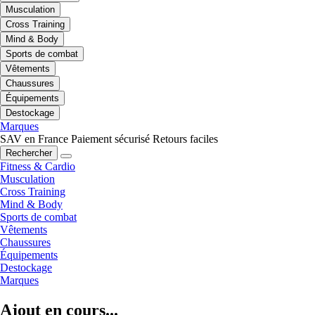
Musculation
Cross Training
Mind & Body
Sports de combat
Vêtements
Chaussures
Équipements
Destockage
Marques
SAV en France
Paiement sécurisé
Retours faciles
Rechercher
Fitness & Cardio
Musculation
Cross Training
Mind & Body
Sports de combat
Vêtements
Chaussures
Équipements
Destockage
Marques
Ajout en cours...