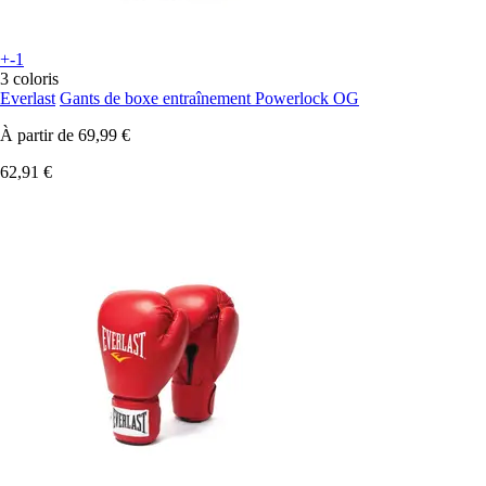
+-1
3 coloris
Everlast
Gants de boxe entraînement Powerlock OG
À partir de
69,99 €
62,91 €