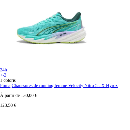
24h
+-3
1 coloris
Puma
Chaussures de running femme Velocity Nitro 5 - X Hyrox
À partir de
130,00 €
123,50 €