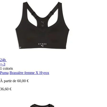
24h
+-3
1 coloris
Puma
Brassière femme X Hyrox
À partir de
60,00 €
36,60 €