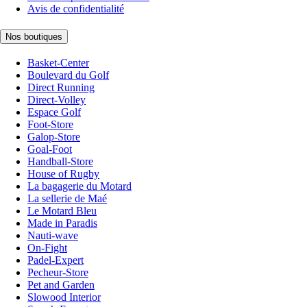
Avis de confidentialité
Nos boutiques
Basket-Center
Boulevard du Golf
Direct Running
Direct-Volley
Espace Golf
Foot-Store
Galop-Store
Goal-Foot
Handball-Store
House of Rugby
La bagagerie du Motard
La sellerie de Maé
Le Motard Bleu
Made in Paradis
Nauti-wave
On-Fight
Padel-Expert
Pecheur-Store
Pet and Garden
Slowood Interior