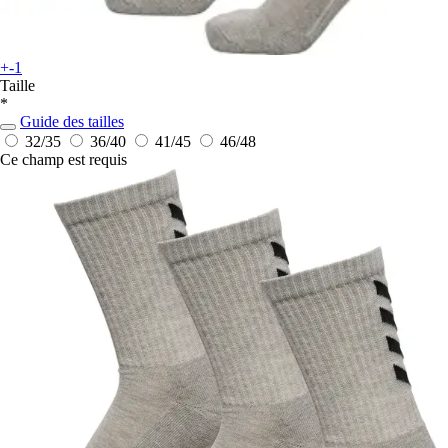
+-1
Taille
*
Guide des tailles
32/35
36/40
41/45
46/48
Ce champ est requis