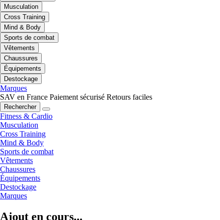
Musculation
Cross Training
Mind & Body
Sports de combat
Vêtements
Chaussures
Équipements
Destockage
Marques
SAV en France
Paiement sécurisé
Retours faciles
Rechercher
Fitness & Cardio
Musculation
Cross Training
Mind & Body
Sports de combat
Vêtements
Chaussures
Équipements
Destockage
Marques
Ajout en cours...