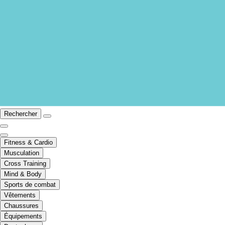
Rechercher
Fitness & Cardio
Musculation
Cross Training
Mind & Body
Sports de combat
Vêtements
Chaussures
Équipements