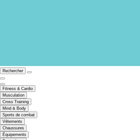
Rechercher
Fitness & Cardio
Musculation
Cross Training
Mind & Body
Sports de combat
Vêtements
Chaussures
Équipements