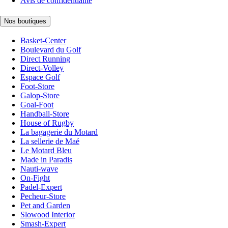
Avis de confidentialité
Nos boutiques
Basket-Center
Boulevard du Golf
Direct Running
Direct-Volley
Espace Golf
Foot-Store
Galop-Store
Goal-Foot
Handball-Store
House of Rugby
La bagagerie du Motard
La sellerie de Maé
Le Motard Bleu
Made in Paradis
Nauti-wave
On-Fight
Padel-Expert
Pecheur-Store
Pet and Garden
Slowood Interior
Smash-Expert