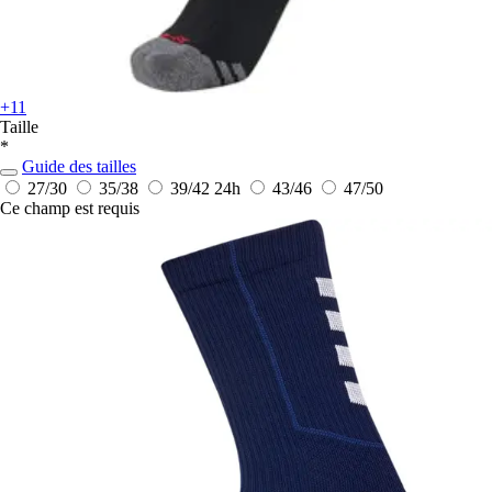
+11
Taille
*
Guide des tailles
27/30
35/38
39/42
24h
43/46
47/50
Ce champ est requis