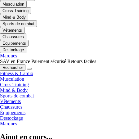
Musculation
Cross Training
Mind & Body
Sports de combat
Vêtements
Chaussures
Équipements
Destockage
Marques
SAV en France
Paiement sécurisé
Retours faciles
Rechercher
Fitness & Cardio
Musculation
Cross Training
Mind & Body
Sports de combat
Vêtements
Chaussures
Équipements
Destockage
Marques
Ajout en cours...