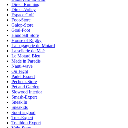
Direct Running
Direct-Volley
Espace Golf
Foot-Store
Galop-Store
Goal-Foot
Handball-Store
House of Rugby
La bagagerie du Motard
La sellerie de Maé
Le Motard Bleu
Made in Paradis
Nauti-wave
On-Fight
Padel-Expert
Pecheur-Store
Pet and Garden
Slowood Interior
Smash-Expert
Sneak'In
Sneakids
Sport is good
Trek-Expert
Triathlon Expert
Vélo-Store