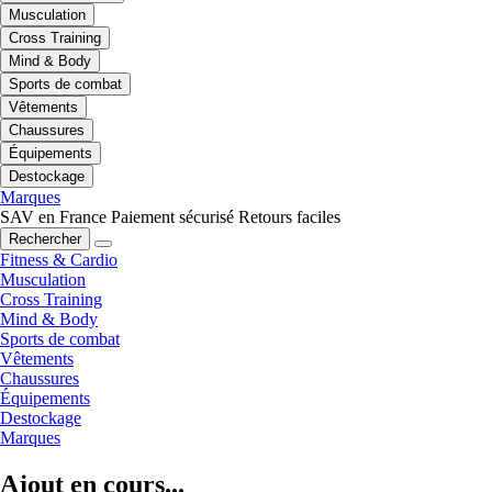
Musculation
Cross Training
Mind & Body
Sports de combat
Vêtements
Chaussures
Équipements
Destockage
Marques
SAV en France
Paiement sécurisé
Retours faciles
Rechercher
Fitness & Cardio
Musculation
Cross Training
Mind & Body
Sports de combat
Vêtements
Chaussures
Équipements
Destockage
Marques
Ajout en cours...