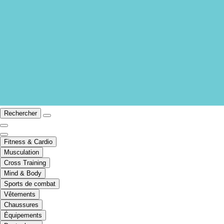
Rechercher
Fitness & Cardio
Musculation
Cross Training
Mind & Body
Sports de combat
Vêtements
Chaussures
Équipements