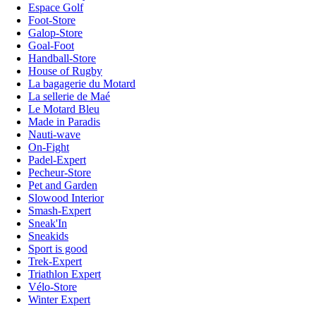
Espace Golf
Foot-Store
Galop-Store
Goal-Foot
Handball-Store
House of Rugby
La bagagerie du Motard
La sellerie de Maé
Le Motard Bleu
Made in Paradis
Nauti-wave
On-Fight
Padel-Expert
Pecheur-Store
Pet and Garden
Slowood Interior
Smash-Expert
Sneak'In
Sneakids
Sport is good
Trek-Expert
Triathlon Expert
Vélo-Store
Winter Expert