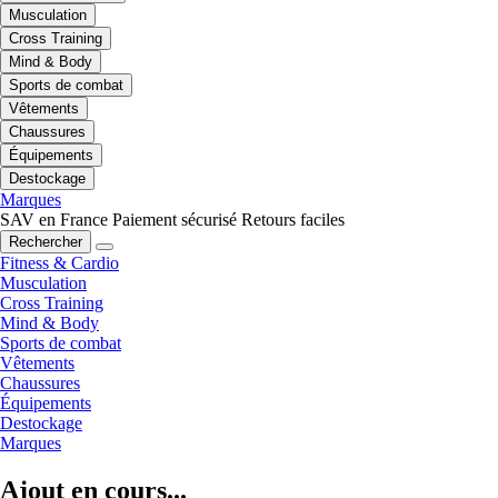
Musculation
Cross Training
Mind & Body
Sports de combat
Vêtements
Chaussures
Équipements
Destockage
Marques
SAV en France
Paiement sécurisé
Retours faciles
Rechercher
Fitness & Cardio
Musculation
Cross Training
Mind & Body
Sports de combat
Vêtements
Chaussures
Équipements
Destockage
Marques
Ajout en cours...