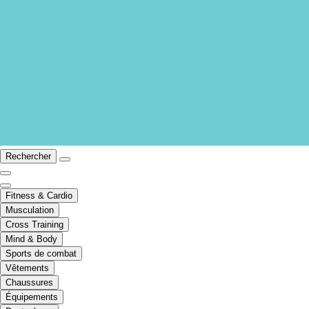
Rechercher
Fitness & Cardio
Musculation
Cross Training
Mind & Body
Sports de combat
Vêtements
Chaussures
Équipements