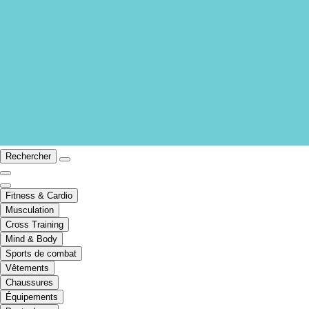
Rechercher
Fitness & Cardio
Musculation
Cross Training
Mind & Body
Sports de combat
Vêtements
Chaussures
Équipements