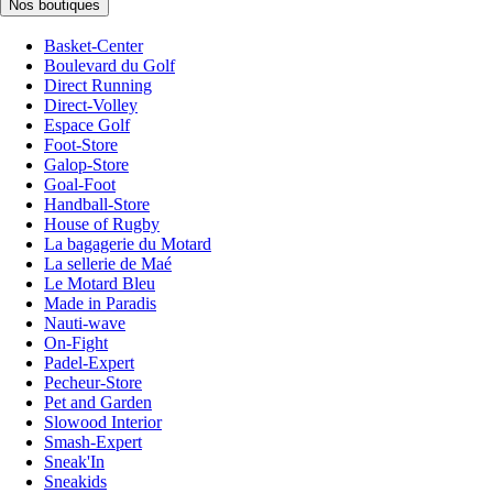
Nos boutiques
Basket-Center
Boulevard du Golf
Direct Running
Direct-Volley
Espace Golf
Foot-Store
Galop-Store
Goal-Foot
Handball-Store
House of Rugby
La bagagerie du Motard
La sellerie de Maé
Le Motard Bleu
Made in Paradis
Nauti-wave
On-Fight
Padel-Expert
Pecheur-Store
Pet and Garden
Slowood Interior
Smash-Expert
Sneak'In
Sneakids