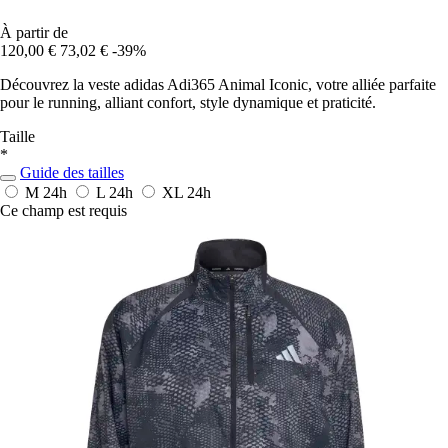
À partir de
120,00 €
73,02 €
-39%
Découvrez la veste adidas Adi365 Animal Iconic, votre alliée parfaite
pour le running, alliant confort, style dynamique et praticité.
Taille
*
Guide des tailles
M
24h
L
24h
XL
24h
Ce champ est requis