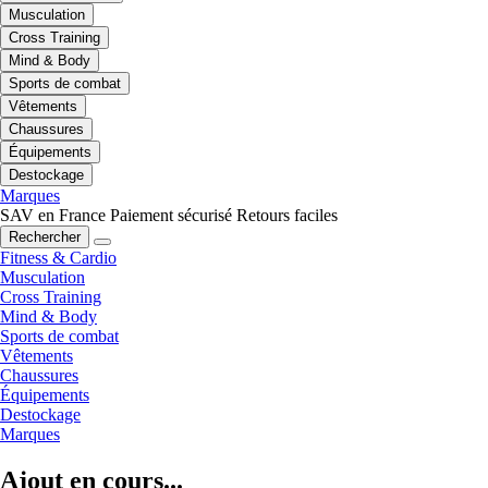
Musculation
Cross Training
Mind & Body
Sports de combat
Vêtements
Chaussures
Équipements
Destockage
Marques
SAV en France
Paiement sécurisé
Retours faciles
Rechercher
Fitness & Cardio
Musculation
Cross Training
Mind & Body
Sports de combat
Vêtements
Chaussures
Équipements
Destockage
Marques
Ajout en cours...