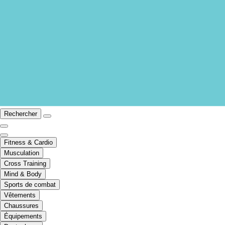
Rechercher
Fitness & Cardio
Musculation
Cross Training
Mind & Body
Sports de combat
Vêtements
Chaussures
Équipements