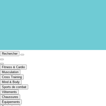
Rechercher
Fitness & Cardio
Musculation
Cross Training
Mind & Body
Sports de combat
Vêtements
Chaussures
Équipements