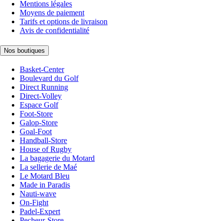
Mentions légales
Moyens de paiement
Tarifs et options de livraison
Avis de confidentialité
Nos boutiques
Basket-Center
Boulevard du Golf
Direct Running
Direct-Volley
Espace Golf
Foot-Store
Galop-Store
Goal-Foot
Handball-Store
House of Rugby
La bagagerie du Motard
La sellerie de Maé
Le Motard Bleu
Made in Paradis
Nauti-wave
On-Fight
Padel-Expert
Pecheur-Store