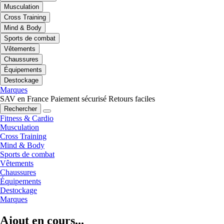
Musculation
Cross Training
Mind & Body
Sports de combat
Vêtements
Chaussures
Équipements
Destockage
Marques
SAV en France
Paiement sécurisé
Retours faciles
Rechercher
Fitness & Cardio
Musculation
Cross Training
Mind & Body
Sports de combat
Vêtements
Chaussures
Équipements
Destockage
Marques
Ajout en cours...