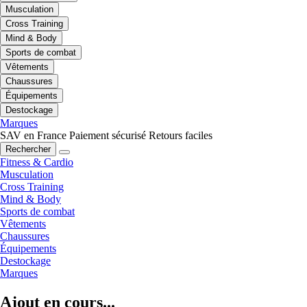
Musculation
Cross Training
Mind & Body
Sports de combat
Vêtements
Chaussures
Équipements
Destockage
Marques
SAV en France
Paiement sécurisé
Retours faciles
Rechercher
Fitness & Cardio
Musculation
Cross Training
Mind & Body
Sports de combat
Vêtements
Chaussures
Équipements
Destockage
Marques
Ajout en cours...