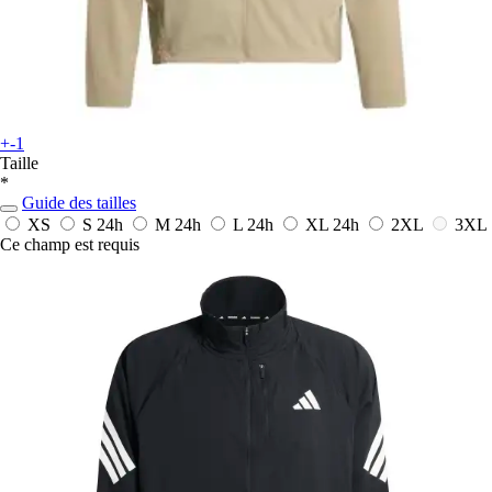
+-1
Taille
*
Guide des tailles
XS
S
24h
M
24h
L
24h
XL
24h
2XL
3XL
Ce champ est requis