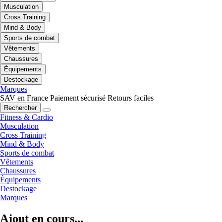
Musculation
Cross Training
Mind & Body
Sports de combat
Vêtements
Chaussures
Équipements
Destockage
Marques
SAV en France
Paiement sécurisé
Retours faciles
Rechercher
Fitness & Cardio
Musculation
Cross Training
Mind & Body
Sports de combat
Vêtements
Chaussures
Équipements
Destockage
Marques
Ajout en cours...