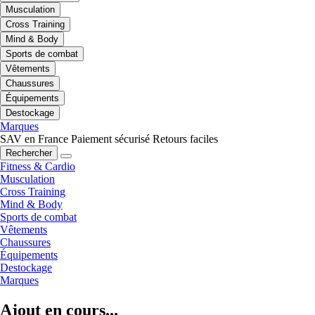
Musculation
Cross Training
Mind & Body
Sports de combat
Vêtements
Chaussures
Équipements
Destockage
Marques
SAV en France
Paiement sécurisé
Retours faciles
Rechercher
Fitness & Cardio
Musculation
Cross Training
Mind & Body
Sports de combat
Vêtements
Chaussures
Équipements
Destockage
Marques
Ajout en cours...