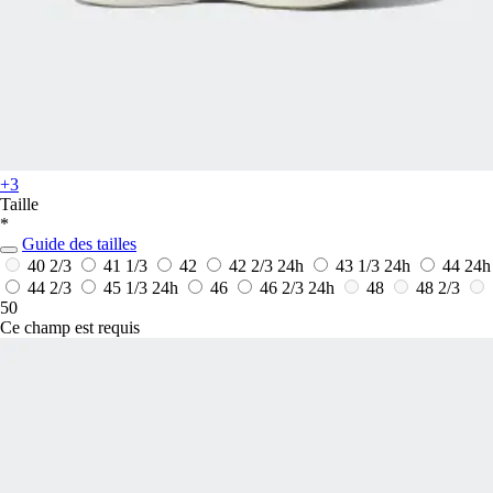
+3
Taille
*
Guide des tailles
40 2/3
41 1/3
42
42 2/3
24h
43 1/3
24h
44
24h
44 2/3
45 1/3
24h
46
46 2/3
24h
48
48 2/3
50
Ce champ est requis