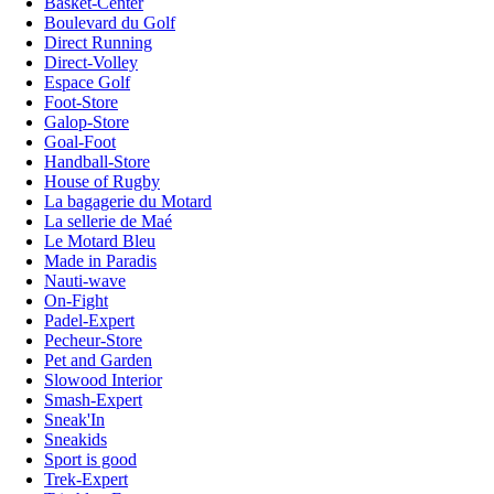
Basket-Center
Boulevard du Golf
Direct Running
Direct-Volley
Espace Golf
Foot-Store
Galop-Store
Goal-Foot
Handball-Store
House of Rugby
La bagagerie du Motard
La sellerie de Maé
Le Motard Bleu
Made in Paradis
Nauti-wave
On-Fight
Padel-Expert
Pecheur-Store
Pet and Garden
Slowood Interior
Smash-Expert
Sneak'In
Sneakids
Sport is good
Trek-Expert