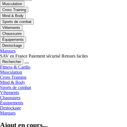
Musculation
Cross Training
Mind & Body
Sports de combat
Vêtements
Chaussures
Équipements
Destockage
Marques
SAV en France
Paiement sécurisé
Retours faciles
Rechercher
Fitness & Cardio
Musculation
Cross Training
Mind & Body
Sports de combat
Vêtements
Chaussures
Équipements
Destockage
Marques
Ajout en cours...