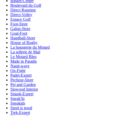
Basket-Center
Boulevard du Golf
Direct Running
Direct-Volley
Espace Golf
Foot-Store
Galop-Store
Goal-Foot
Handball-Store
House of Rugby
La bagagerie du Motard
La sellerie de Maé
Le Motard Bleu
Made in Paradis
Nauti-wave
On-Fight
Padel-Expert
Pecheur-Store
Pet and Garden
Slowood Interior
Smash-Expert
Sneak'In
Sneakids
Sport is good
Trek-Expert