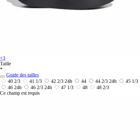
+3
Taille
*
Guide des tailles
40 2/3
41 1/3
42 2/3
24h
44
44 2/3
24h
45 1/3
46
24h
46 2/3
24h
47 1/3
48
48 2/3
Ce champ est requis