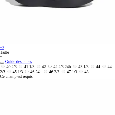
+3
Taille
*
Guide des tailles
40 2/3
41 1/3
42
42 2/3
24h
43 1/3
44
44
2/3
45 1/3
46
24h
46 2/3
47 1/3
48
Ce champ est requis