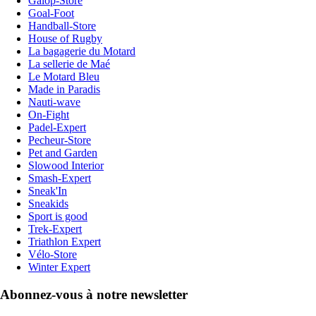
Galop-Store
Goal-Foot
Handball-Store
House of Rugby
La bagagerie du Motard
La sellerie de Maé
Le Motard Bleu
Made in Paradis
Nauti-wave
On-Fight
Padel-Expert
Pecheur-Store
Pet and Garden
Slowood Interior
Smash-Expert
Sneak'In
Sneakids
Sport is good
Trek-Expert
Triathlon Expert
Vélo-Store
Winter Expert
Abonnez-vous à notre newsletter