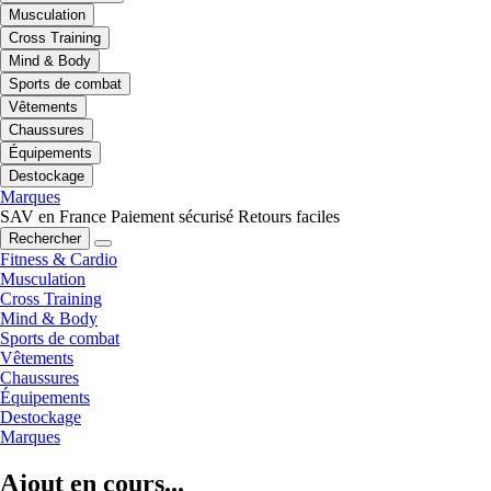
Musculation
Cross Training
Mind & Body
Sports de combat
Vêtements
Chaussures
Équipements
Destockage
Marques
SAV en France
Paiement sécurisé
Retours faciles
Rechercher
Fitness & Cardio
Musculation
Cross Training
Mind & Body
Sports de combat
Vêtements
Chaussures
Équipements
Destockage
Marques
Ajout en cours...