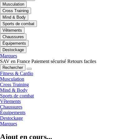
Musculation
Cross Training
Mind & Body
Sports de combat
Vêtements
Chaussures
Équipements
Destockage
Marques
SAV en France
Paiement sécurisé
Retours faciles
Rechercher
Fitness & Cardio
Musculation
Cross Training
Mind & Body
Sports de combat
Vêtements
Chaussures
Équipements
Destockage
Marques
Ajout en cours...