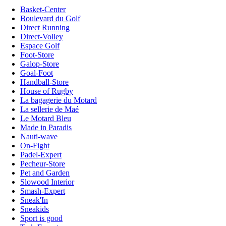
Basket-Center
Boulevard du Golf
Direct Running
Direct-Volley
Espace Golf
Foot-Store
Galop-Store
Goal-Foot
Handball-Store
House of Rugby
La bagagerie du Motard
La sellerie de Maé
Le Motard Bleu
Made in Paradis
Nauti-wave
On-Fight
Padel-Expert
Pecheur-Store
Pet and Garden
Slowood Interior
Smash-Expert
Sneak'In
Sneakids
Sport is good