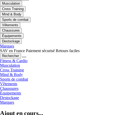
Musculation
Cross Training
Mind & Body
Sports de combat
Vêtements
Chaussures
Équipements
Destockage
Marques
SAV en France
Paiement sécurisé
Retours faciles
Rechercher
Fitness & Cardio
Musculation
Cross Training
Mind & Body
Sports de combat
Vêtements
Chaussures
Équipements
Destockage
Marques
Ajout en cours...