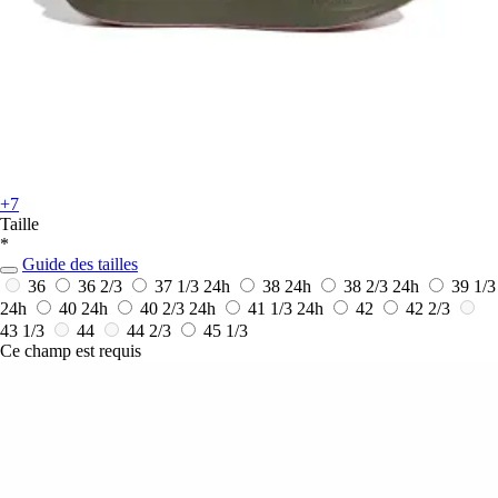
+7
Taille
*
Guide des tailles
36
36 2/3
37 1/3
24h
38
24h
38 2/3
24h
39 1/3
24h
40
24h
40 2/3
24h
41 1/3
24h
42
42 2/3
43 1/3
44
44 2/3
45 1/3
Ce champ est requis