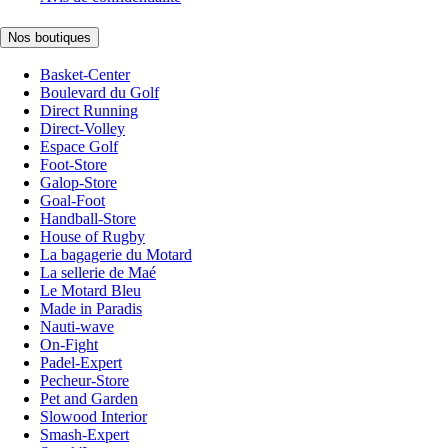
Nos boutiques
Basket-Center
Boulevard du Golf
Direct Running
Direct-Volley
Espace Golf
Foot-Store
Galop-Store
Goal-Foot
Handball-Store
House of Rugby
La bagagerie du Motard
La sellerie de Maé
Le Motard Bleu
Made in Paradis
Nauti-wave
On-Fight
Padel-Expert
Pecheur-Store
Pet and Garden
Slowood Interior
Smash-Expert