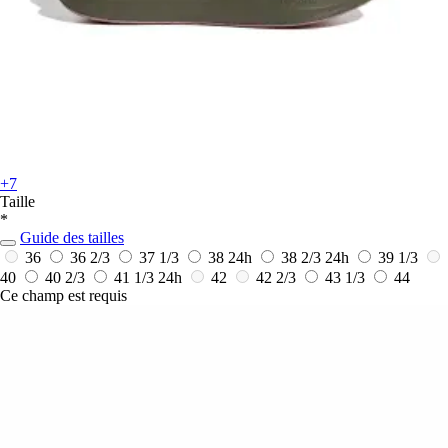
+7
Taille
*
Guide des tailles
36
36 2/3
37 1/3
38
24h
38 2/3
24h
39 1/3
40
40 2/3
41 1/3
24h
42
42 2/3
43 1/3
44
Ce champ est requis