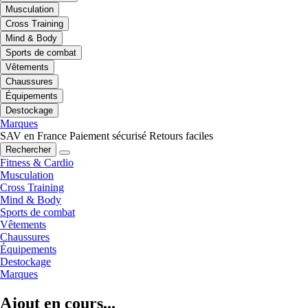
Musculation
Cross Training
Mind & Body
Sports de combat
Vêtements
Chaussures
Équipements
Destockage
Marques
SAV en France
Paiement sécurisé
Retours faciles
Rechercher
Fitness & Cardio
Musculation
Cross Training
Mind & Body
Sports de combat
Vêtements
Chaussures
Équipements
Destockage
Marques
Ajout en cours...