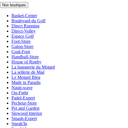
Nos boutiques
Basket-Center
Boulevard du Golf
Direct Running
Direct-Volley
Espace Golf
Foot-Store
Galop-Store
Goal-Foot
Handball-Store
House of Rugby
La bagagerie du Motard
La sellerie de Maé
Le Motard Bleu
Made in Paradis
Nauti-wave
On-Fight
Padel-Expert
Pecheur-Store
Pet and Garden
Slowood Interior
Smash-Expert
Sneak'In