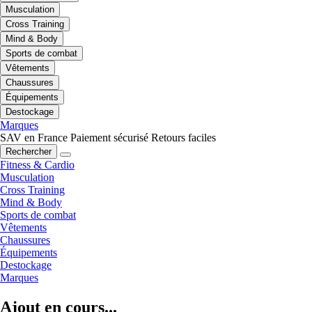
Musculation
Cross Training
Mind & Body
Sports de combat
Vêtements
Chaussures
Équipements
Destockage
Marques
SAV en France
Paiement sécurisé
Retours faciles
Rechercher
Fitness & Cardio
Musculation
Cross Training
Mind & Body
Sports de combat
Vêtements
Chaussures
Équipements
Destockage
Marques
Ajout en cours...