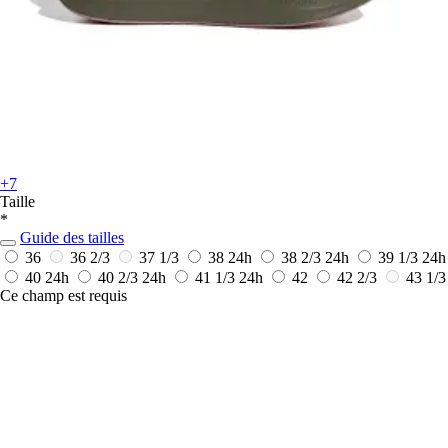
+7
Taille
*
Guide des tailles
36
36 2/3
37 1/3
38
24h
38 2/3
24h
39 1/3
24h
40
24h
40 2/3
24h
41 1/3
24h
42
42 2/3
43 1/3
Ce champ est requis