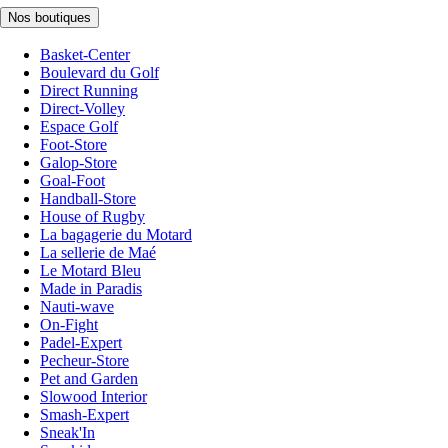
Nos boutiques
Basket-Center
Boulevard du Golf
Direct Running
Direct-Volley
Espace Golf
Foot-Store
Galop-Store
Goal-Foot
Handball-Store
House of Rugby
La bagagerie du Motard
La sellerie de Maé
Le Motard Bleu
Made in Paradis
Nauti-wave
On-Fight
Padel-Expert
Pecheur-Store
Pet and Garden
Slowood Interior
Smash-Expert
Sneak'In