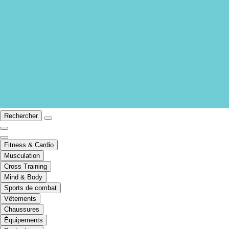
Rechercher
Fitness & Cardio
Musculation
Cross Training
Mind & Body
Sports de combat
Vêtements
Chaussures
Équipements