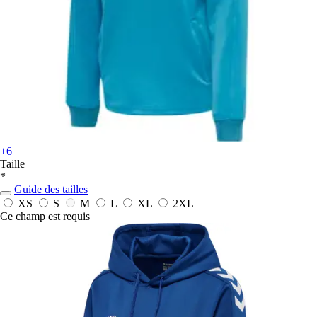
+6
Taille
*
Guide des tailles
XS
S
M
L
XL
2XL
Ce champ est requis