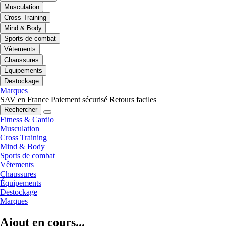
Musculation
Cross Training
Mind & Body
Sports de combat
Vêtements
Chaussures
Équipements
Destockage
Marques
SAV en France
Paiement sécurisé
Retours faciles
Rechercher
Fitness & Cardio
Musculation
Cross Training
Mind & Body
Sports de combat
Vêtements
Chaussures
Équipements
Destockage
Marques
Ajout en cours...