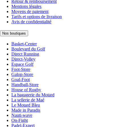
Retour & remboursement
Mentions légales
Moyens de paiement
Tarifs et options de livraison
Avis de confidentialité
Nos boutiques
Basket-Center
Boulevard du Golf
Direct Running
Direct-Volley
Espace Golf
Foot-Store
Galop-Store
Goal-Foot
Handball-Store
House of Rugby
La bagagerie du Motard
La sellerie de Maé
Le Motard Bleu
Made in Paradis
Nauti-wave
On-Fight
Padel-Expert