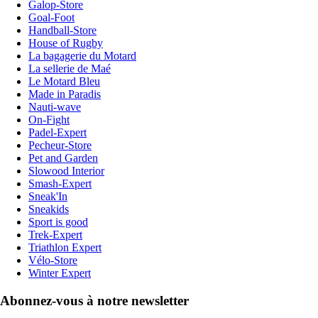
Galop-Store
Goal-Foot
Handball-Store
House of Rugby
La bagagerie du Motard
La sellerie de Maé
Le Motard Bleu
Made in Paradis
Nauti-wave
On-Fight
Padel-Expert
Pecheur-Store
Pet and Garden
Slowood Interior
Smash-Expert
Sneak'In
Sneakids
Sport is good
Trek-Expert
Triathlon Expert
Vélo-Store
Winter Expert
Abonnez-vous à notre newsletter