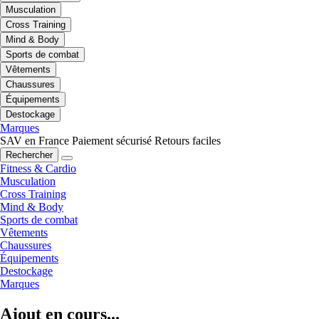
Musculation
Cross Training
Mind & Body
Sports de combat
Vêtements
Chaussures
Équipements
Destockage
Marques
SAV en France
Paiement sécurisé
Retours faciles
Rechercher
Fitness & Cardio
Musculation
Cross Training
Mind & Body
Sports de combat
Vêtements
Chaussures
Équipements
Destockage
Marques
Ajout en cours...