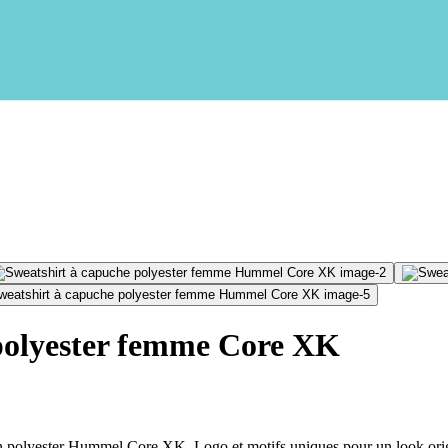
polyester femme Core XK
en polyester Hummel Core XK. Logo et motifs uniques pour un look orig