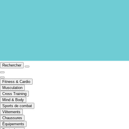
Rechercher
Fitness & Cardio
Musculation
Cross Training
Mind & Body
Sports de combat
Vêtements
Chaussures
Équipements