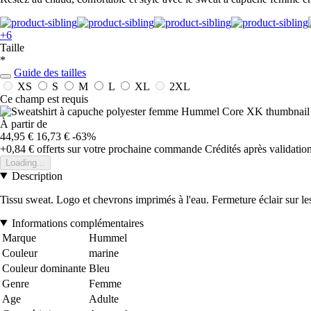
+6
Taille
*
Guide des tailles
XS
S
M
L
XL
2XL
Ce champ est requis
À partir de
44,95 €
16,73 €
-63%
+0,84 €
offerts sur votre prochaine commande
Crédités après validati
Loading...
Description
Tissu sweat. Logo et chevrons imprimés à l'eau. Fermeture éclair sur l
Informations complémentaires
Marque
Hummel
Couleur
marine
Couleur dominante
Bleu
Genre
Femme
Age
Adulte