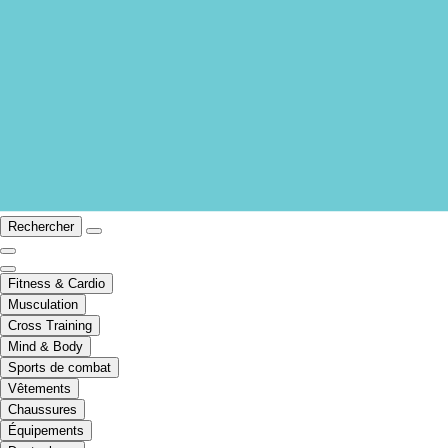
Rechercher
Fitness & Cardio
Musculation
Cross Training
Mind & Body
Sports de combat
Vêtements
Chaussures
Équipements