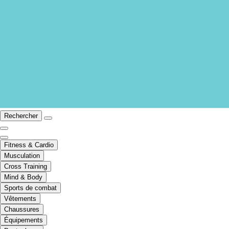
Rechercher
Fitness & Cardio
Musculation
Cross Training
Mind & Body
Sports de combat
Vêtements
Chaussures
Équipements