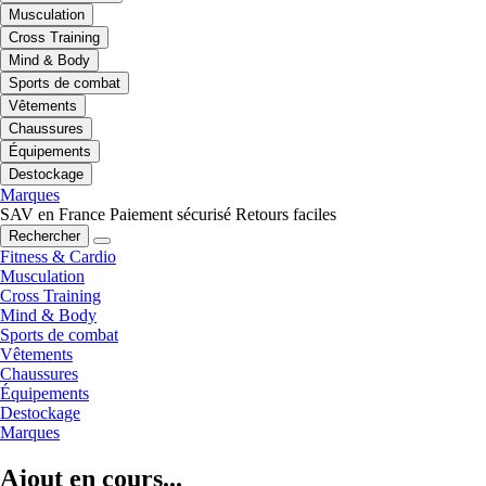
Musculation
Cross Training
Mind & Body
Sports de combat
Vêtements
Chaussures
Équipements
Destockage
Marques
SAV en France
Paiement sécurisé
Retours faciles
Rechercher
Fitness & Cardio
Musculation
Cross Training
Mind & Body
Sports de combat
Vêtements
Chaussures
Équipements
Destockage
Marques
Ajout en cours...