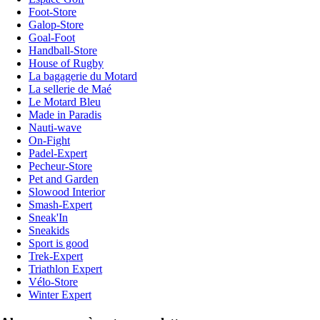
Foot-Store
Galop-Store
Goal-Foot
Handball-Store
House of Rugby
La bagagerie du Motard
La sellerie de Maé
Le Motard Bleu
Made in Paradis
Nauti-wave
On-Fight
Padel-Expert
Pecheur-Store
Pet and Garden
Slowood Interior
Smash-Expert
Sneak'In
Sneakids
Sport is good
Trek-Expert
Triathlon Expert
Vélo-Store
Winter Expert