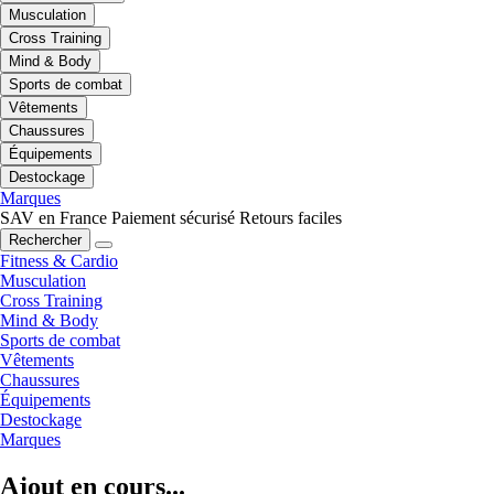
Musculation
Cross Training
Mind & Body
Sports de combat
Vêtements
Chaussures
Équipements
Destockage
Marques
SAV en France
Paiement sécurisé
Retours faciles
Rechercher
Fitness & Cardio
Musculation
Cross Training
Mind & Body
Sports de combat
Vêtements
Chaussures
Équipements
Destockage
Marques
Ajout en cours...