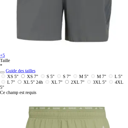
+5
Taille
*
Guide des tailles
XS 5"
XS 7"
S 5"
S 7"
M 5"
M 7"
L 5"
L 7"
XL 5"
24h
XL 7"
2XL 7"
3XL 5"
4XL
5"
Ce champ est requis