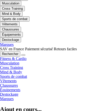
Musculation
Cross Training
Mind & Body
Sports de combat
Vêtements
Chaussures
Équipements
Destockage
Marques
SAV en France
Paiement sécurisé
Retours faciles
Rechercher
Fitness & Cardio
Musculation
Cross Training
Mind & Body
Sports de combat
Vêtements
Chaussures
Équipements
Destockage
Marques
Ajout en cours...