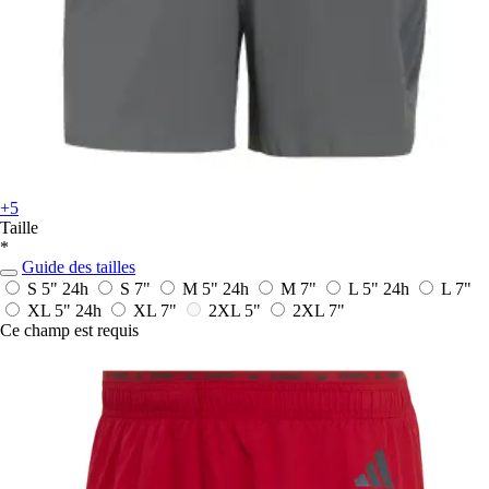
+5
Taille
*
Guide des tailles
S 5"
24h
S 7"
M 5"
24h
M 7"
L 5"
24h
L 7"
XL 5"
24h
XL 7"
2XL 5"
2XL 7"
Ce champ est requis