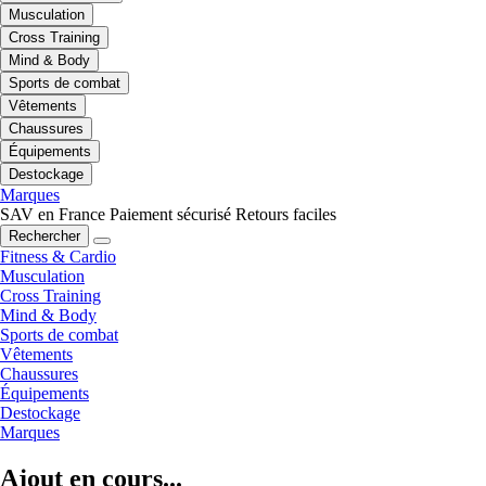
Musculation
Cross Training
Mind & Body
Sports de combat
Vêtements
Chaussures
Équipements
Destockage
Marques
SAV en France
Paiement sécurisé
Retours faciles
Rechercher
Fitness & Cardio
Musculation
Cross Training
Mind & Body
Sports de combat
Vêtements
Chaussures
Équipements
Destockage
Marques
Ajout en cours...