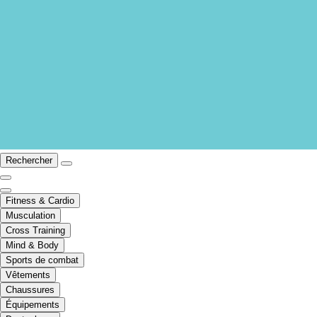
Rechercher
Fitness & Cardio
Musculation
Cross Training
Mind & Body
Sports de combat
Vêtements
Chaussures
Équipements