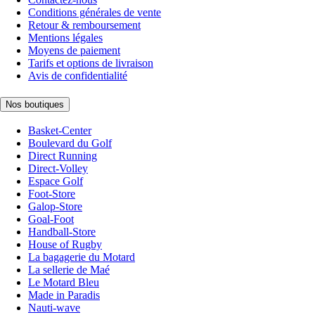
Conditions générales de vente
Retour & remboursement
Mentions légales
Moyens de paiement
Tarifs et options de livraison
Avis de confidentialité
Nos boutiques
Basket-Center
Boulevard du Golf
Direct Running
Direct-Volley
Espace Golf
Foot-Store
Galop-Store
Goal-Foot
Handball-Store
House of Rugby
La bagagerie du Motard
La sellerie de Maé
Le Motard Bleu
Made in Paradis
Nauti-wave