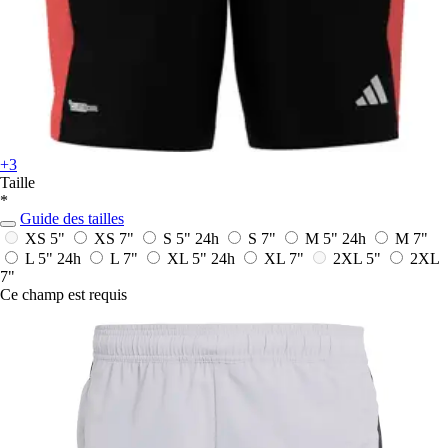
+3
Taille
*
Guide des tailles
XS 5"
XS 7"
S 5"
24h
S 7"
M 5"
24h
M 7"
L 5"
24h
L 7"
XL 5"
24h
XL 7"
2XL 5"
2XL
7"
Ce champ est requis