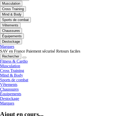
Musculation
Cross Training
Mind & Body
Sports de combat
Vêtements
Chaussures
Équipements
Destockage
Marques
SAV en France
Paiement sécurisé
Retours faciles
Rechercher
Fitness & Cardio
Musculation
Cross Training
Mind & Body
Sports de combat
Vêtements
Chaussures
Équipements
Destockage
Marques
Ajout en cours...