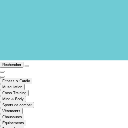
Rechercher
Fitness & Cardio
Musculation
Cross Training
Mind & Body
Sports de combat
Vêtements
Chaussures
Équipements