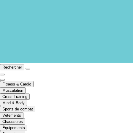
Rechercher
Fitness & Cardio
Musculation
Cross Training
Mind & Body
Sports de combat
Vêtements
Chaussures
Équipements