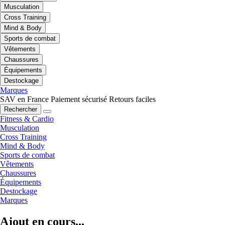
Musculation
Cross Training
Mind & Body
Sports de combat
Vêtements
Chaussures
Équipements
Destockage
Marques
SAV en France
Paiement sécurisé
Retours faciles
Rechercher
Fitness & Cardio
Musculation
Cross Training
Mind & Body
Sports de combat
Vêtements
Chaussures
Équipements
Destockage
Marques
Ajout en cours...