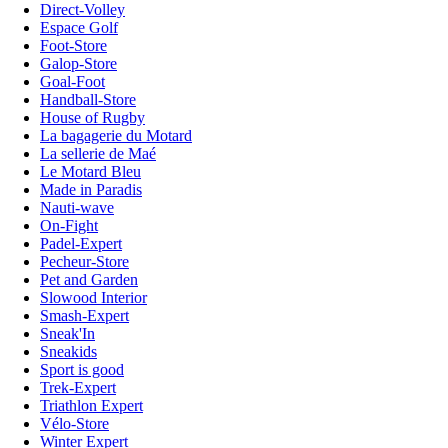
Direct-Volley
Espace Golf
Foot-Store
Galop-Store
Goal-Foot
Handball-Store
House of Rugby
La bagagerie du Motard
La sellerie de Maé
Le Motard Bleu
Made in Paradis
Nauti-wave
On-Fight
Padel-Expert
Pecheur-Store
Pet and Garden
Slowood Interior
Smash-Expert
Sneak'In
Sneakids
Sport is good
Trek-Expert
Triathlon Expert
Vélo-Store
Winter Expert