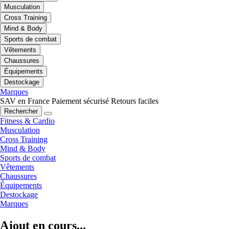
Musculation
Cross Training
Mind & Body
Sports de combat
Vêtements
Chaussures
Équipements
Destockage
Marques
SAV en France
Paiement sécurisé
Retours faciles
Rechercher
Fitness & Cardio
Musculation
Cross Training
Mind & Body
Sports de combat
Vêtements
Chaussures
Équipements
Destockage
Marques
Ajout en cours...