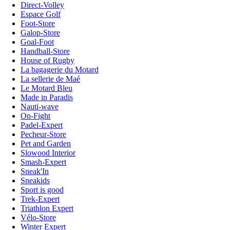
Direct-Volley
Espace Golf
Foot-Store
Galop-Store
Goal-Foot
Handball-Store
House of Rugby
La bagagerie du Motard
La sellerie de Maé
Le Motard Bleu
Made in Paradis
Nauti-wave
On-Fight
Padel-Expert
Pecheur-Store
Pet and Garden
Slowood Interior
Smash-Expert
Sneak'In
Sneakids
Sport is good
Trek-Expert
Triathlon Expert
Vélo-Store
Winter Expert