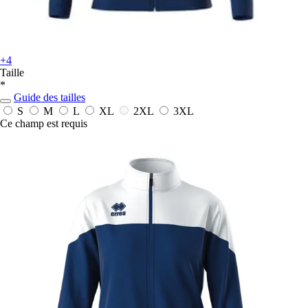
+4
Taille
*
Guide des tailles
S
M
L
XL
2XL
3XL
Ce champ est requis