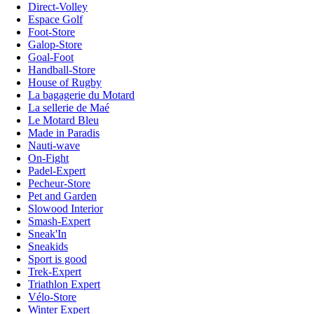
Direct-Volley
Espace Golf
Foot-Store
Galop-Store
Goal-Foot
Handball-Store
House of Rugby
La bagagerie du Motard
La sellerie de Maé
Le Motard Bleu
Made in Paradis
Nauti-wave
On-Fight
Padel-Expert
Pecheur-Store
Pet and Garden
Slowood Interior
Smash-Expert
Sneak'In
Sneakids
Sport is good
Trek-Expert
Triathlon Expert
Vélo-Store
Winter Expert