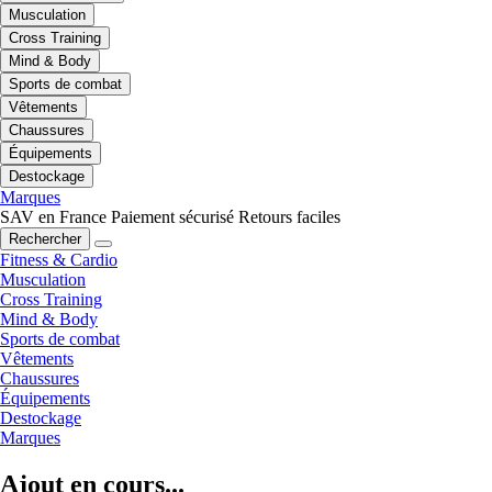
Musculation
Cross Training
Mind & Body
Sports de combat
Vêtements
Chaussures
Équipements
Destockage
Marques
SAV en France
Paiement sécurisé
Retours faciles
Rechercher
Fitness & Cardio
Musculation
Cross Training
Mind & Body
Sports de combat
Vêtements
Chaussures
Équipements
Destockage
Marques
Ajout en cours...