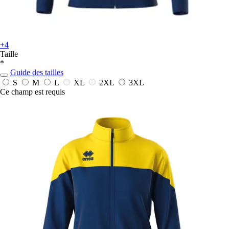
+4
Taille
*
Guide des tailles
S
M
L
XL
2XL
3XL
Ce champ est requis