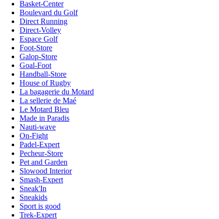
Basket-Center
Boulevard du Golf
Direct Running
Direct-Volley
Espace Golf
Foot-Store
Galop-Store
Goal-Foot
Handball-Store
House of Rugby
La bagagerie du Motard
La sellerie de Maé
Le Motard Bleu
Made in Paradis
Nauti-wave
On-Fight
Padel-Expert
Pecheur-Store
Pet and Garden
Slowood Interior
Smash-Expert
Sneak'In
Sneakids
Sport is good
Trek-Expert