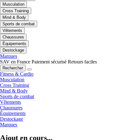
Musculation
Cross Training
Mind & Body
Sports de combat
Vêtements
Chaussures
Équipements
Destockage
Marques
SAV en France
Paiement sécurisé
Retours faciles
Rechercher
Fitness & Cardio
Musculation
Cross Training
Mind & Body
Sports de combat
Vêtements
Chaussures
Équipements
Destockage
Marques
Ajout en cours...