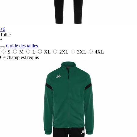
+6
Taille
*
Guide des tailles
S
M
L
XL
2XL
3XL
4XL
Ce champ est requis