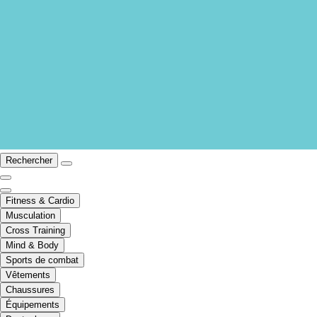
Rechercher
Fitness & Cardio
Musculation
Cross Training
Mind & Body
Sports de combat
Vêtements
Chaussures
Équipements