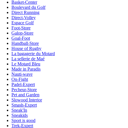
Basket-Center
Boulevard du Golf
Direct Running
Direct-Volley
Espace Golf
Foot-Store
Galop-Store
Goal-Foot
Handball-Store
House of Rugby
La bagagerie du Motard
La sellerie de Maé
Le Motard Bleu
Made in Paradis
Nauti-wave
On-Fight
Padel-Expert
Pecheur-Store
Pet and Garden
Slowood Interior
Smash-Expert
Sneak'In
Sneakids
Sport is good
Trek-Expert