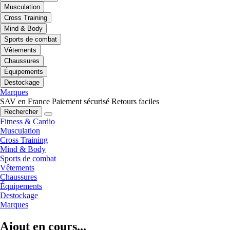
Musculation
Cross Training
Mind & Body
Sports de combat
Vêtements
Chaussures
Équipements
Destockage
Marques
SAV en France
Paiement sécurisé
Retours faciles
Rechercher
Fitness & Cardio
Musculation
Cross Training
Mind & Body
Sports de combat
Vêtements
Chaussures
Équipements
Destockage
Marques
Ajout en cours...